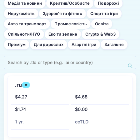
Медіа та новини
Креатив/Особисте
Подорожі
Нерухомість
Здоров’я та фітнес
Спорт та ігри
Авто та транспорт
Промисловість
Освіта
Спільноти/НУО
Еко та зелене
Crypto & Web3
Преміум
Для дорослих
Азартні ігри
Загальне
.ru
★
$4.27
$4.68
$1.74
$0.00
1 yr.
ccTLD