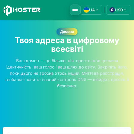
|
UA
USD
$
Домени
Твоя адреса в цифровому
всесвіті
Ваш домен — це більше, ніж просто ім’я: це ваша
ідентичність, ваш голос і ваш шлях до світу. Закріпіть його,
поки цього не зробив хтось інший. Миттєва реєстрація,
глобальні зони та повний контроль DNS — швидко, просто й
безпечно.