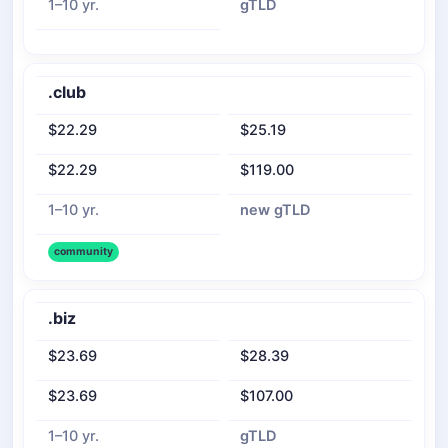
1–10 yr.
gTLD
.club
$22.29
$25.19
$22.29
$119.00
1–10 yr.
new gTLD
community
.biz
$23.69
$28.39
$23.69
$107.00
1–10 yr.
gTLD