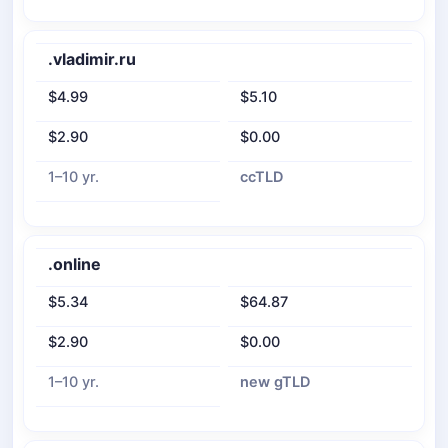
.vladimir.ru
$4.99
$5.10
$2.90
$0.00
1–10 yr.
ccTLD
.online
$5.34
$64.87
$2.90
$0.00
1–10 yr.
new gTLD