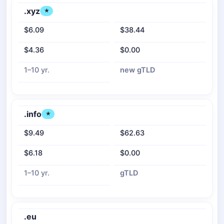
.xyz
★
$6.09
$38.44
$4.36
$0.00
1–10 yr.
new gTLD
.info
★
$9.49
$62.63
$6.18
$0.00
1–10 yr.
gTLD
.eu